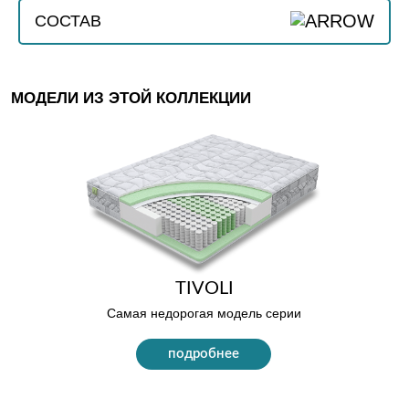
УРОВЕНЬ КОМФОРТА
СОСТАВ
АНАТОМИЧЕСКИЙ ЭФФЕКТ
ОБЪЕМНАЯ СИСТЕМА КОМФОРТНОСТИ
НАГРУЗКА НА СПАЛЬНОЕ
TIVOLI
ГИПОАЛЛЕРГЕННАЯ ПЕНА BIOFOAM 2
ДО 140 КГ
МЕСТО
СМ
Самая недорогая модель серии
НАТУРАЛЬНЫЙ КОКОС 1 СМ
ВЫСОТА
24 СМ
подробнее
АРМИРОВАННЫЙ ПРУЖИННЫЙ БЛОК
TFK 500 ПРУЖИН 16 СМ
СРЕДНЯЯ/
ЖЕСТКОСТЬ
СРЕДНЯЯ
НАТУРАЛЬНЫЙ КОКОС 1 СМ
ГИПОАЛЛЕРГЕННАЯ ПЕНА BIOFOAM 2
ГАРАНТИЯ
1,5 ГОДА
СМ
УПРУГИЙ БОРТ
FAMILIA
Высокая модель повышенной
жесткости
подробнее